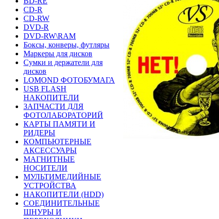
BD-RE
CD-R
CD-RW
DVD-R
DVD-RW\RAM
Боксы, конверы, футляры
Маркеры для дисков
Сумки и держатели для
дисков
LOMOND ФОТОБУМАГА
USB FLASH
НАКОПИТЕЛИ
ЗАПЧАСТИ ДЛЯ
ФОТОЛАБОРАТОРИЙ
КАРТЫ ПАМЯТИ И
РИДЕРЫ
КОМПЬЮТЕРНЫЕ
АКСЕССУАРЫ
МАГНИТНЫЕ
НОСИТЕЛИ
МУЛЬТИМЕДИЙНЫЕ
УСТРОЙСТВА
НАКОПИТЕЛИ (HDD)
СОЕДИНИТЕЛЬНЫЕ
ШНУРЫ И