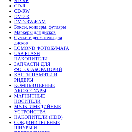
BD-RE
CD-R
CD-RW
DVD-R
DVD-RW\RAM
Боксы, конверы, футляры
Маркеры для дисков
Сумки и держатели для
дисков
LOMOND ФОТОБУМАГА
USB FLASH
НАКОПИТЕЛИ
ЗАПЧАСТИ ДЛЯ
ФОТОЛАБОРАТОРИЙ
КАРТЫ ПАМЯТИ И
РИДЕРЫ
КОМПЬЮТЕРНЫЕ
АКСЕССУАРЫ
МАГНИТНЫЕ
НОСИТЕЛИ
МУЛЬТИМЕДИЙНЫЕ
УСТРОЙСТВА
НАКОПИТЕЛИ (HDD)
СОЕДИНИТЕЛЬНЫЕ
ШНУРЫ И