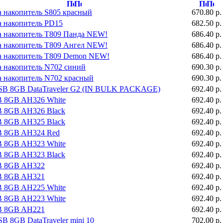
 накопитель S805 красный
670.80 р.
a накопитель PD15
682.50 р.
a накопитель T809 Панда NEW!
686.40 р.
a накопитель T809 Ангел NEW!
686.40 р.
a накопитель T809 Demon NEW!
686.40 р.
a накопитель N702 синий
690.30 р.
a накопитель N702 красный
690.30 р.
USB 8GB DataTraveler G2 (IN BULK PACKAGE)
692.40 р.
B 8GB AH326 White
692.40 р.
B 8GB AH326 Black
692.40 р.
B 8GB AH325 Black
692.40 р.
B 8GB AH324 Red
692.40 р.
B 8GB AH323 White
692.40 р.
B 8GB AH323 Black
692.40 р.
B 8GB AH322
692.40 р.
B 8GB AH321
692.40 р.
B 8GB AH225 White
692.40 р.
B 8GB AH223 White
692.40 р.
B 8GB AH221
692.40 р.
SB 8GB DataTraveler mini 10
702.00 р.