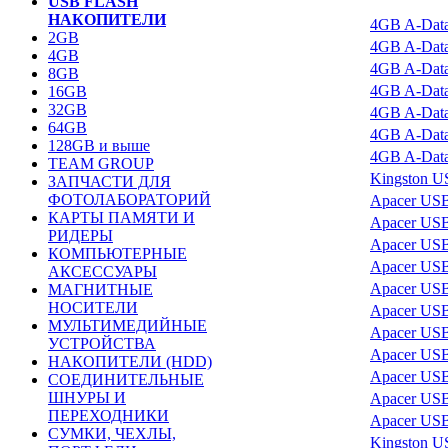
USB FLASH
НАКОПИТЕЛИ
4GB A-Data
2GB
4GB A-Dat
4GB
4GB A-Dat
8GB
4GB A-Dat
16GB
32GB
4GB A-Dat
64GB
4GB A-Dat
128GB и выше
4GB A-Dat
TEAM GROUP
Kingston 
ЗАПЧАСТИ ДЛЯ
ФОТОЛАБОРАТОРИЙ
Apacer US
КАРТЫ ПАМЯТИ И
Apacer US
РИДЕРЫ
Apacer US
КОМПЬЮТЕРНЫЕ
Apacer US
АКСЕССУАРЫ
Apacer US
МАГНИТНЫЕ
НОСИТЕЛИ
Apacer US
МУЛЬТИМЕДИЙНЫЕ
Apacer US
УСТРОЙСТВА
Apacer US
НАКОПИТЕЛИ (HDD)
Apacer US
СОЕДИНИТЕЛЬНЫЕ
ШНУРЫ И
Apacer US
ПЕРЕХОДНИКИ
Apacer US
СУМКИ, ЧЕХЛЫ,
Kingston U