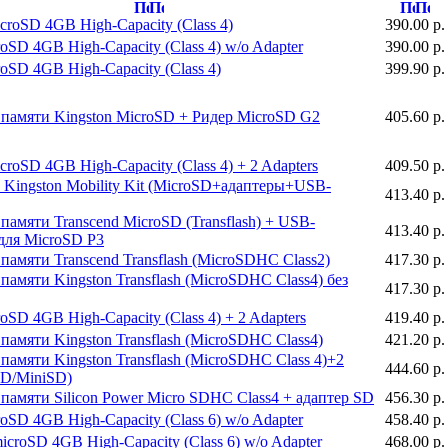
croSD 4GB High-Capacity (Class 4)
390.00 р.
oSD 4GB High-Capacity (Class 4) w/o Adapter
390.00 р.
roSD 4GB High-Capacity (Class 4)
399.90 р.
памяти Kingston MicroSD + Ридер MicroSD G2
405.60 р.
croSD 4GB High-Capacity (Class 4) + 2 Adapters
409.50 р.
Kingston Mobility Kit (MicroSD+адаптеры+USB-
413.40 р.
памяти Transcend MicroSD (Transflash) + USB-
413.40 р.
для MicroSD P3
памяти Transcend Transflash (MicroSDHC Class2)
417.30 р.
памяти Kingston Transflash (MicroSDHC Class4) без
417.30 р.
oSD 4GB High-Capacity (Class 4) + 2 Adapters
419.40 р.
памяти Kingston Transflash (MicroSDHC Class4)
421.20 р.
памяти Kingston Transflash (MicroSDHC Class 4)+2
444.60 р.
SD/MiniSD)
памяти Silicon Power Micro SDНС Class4 + адаптер SD
456.30 р.
oSD 4GB High-Capacity (Class 6) w/o Adapter
458.40 р.
icroSD 4GB High-Capacity (Class 6) w/o Adapter
468.00 р.