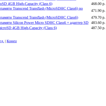
roSD 4GB High-Capacity (Class 6)
468.00 р.
памяти Transcend Transflash (MicroSDHC Class6) no
471.90 р.
памяти Transcend Transflash (MicroSDHC Class6)
479.70 р.
памяти Silicon Power Micro SDНС Class6 + адаптер SD
483.60 р.
icroSD 4GB High-Capacity (Class 6)
487.50 р.
ед.
|
Конец