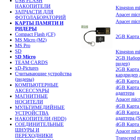
USB FLASH
НАКОПИТЕЛИ
Kingston mi
ЗАПЧАСТИ ДЛЯ
Apacer micr
ФОТОЛАБОРАТОРИЙ
Apacer mic
КАРТЫ ПАМЯТИ И
РИДЕРЫ
Compact Flash (CF)
2GB Карта 
MS Micro (M2)
MS Pro
SD
Kingston mi
SD Micro
2GB Набор 
TEAM CARDS
ридер)
xD-Pictures
2GB Карта 
Считывающие устройства
кардридер 
(ридеры)
4GB Карта 
КОМПЬЮТЕРНЫЕ
4GB Карта 
АКСЕССУАРЫ
адаптера
МАГНИТНЫЕ
Apacer micr
НОСИТЕЛИ
4GB Карта 
МУЛЬТИМЕДИЙНЫЕ
4GB Карта 
УСТРОЙСТВА
адаптера (
НАКОПИТЕЛИ (HDD)
СОЕДИНИТЕЛЬНЫЕ
4GB Карта 
ШНУРЫ И
Apacer micr
ПЕРЕХОДНИКИ
Transcend m