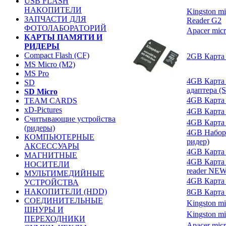
USB FLASH
НАКОПИТЕЛИ
Kingston m
ЗАПЧАСТИ ДЛЯ
Reader G2
ФОТОЛАБОРАТОРИЙ
Apacer micr
КАРТЫ ПАМЯТИ И
РИДЕРЫ
Compact Flash (CF)
2GB Карта 
MS Micro (M2)
MS Pro
4GB Карта 
SD
адаптера (
SD Micro
4GB Карта 
TEAM CARDS
xD-Pictures
4GB Карта 
Считывающие устройства
4GB Карта 
(ридеры)
4GB Набор 
КОМПЬЮТЕРНЫЕ
ридер)
АКСЕССУАРЫ
4GB Карта 
МАГНИТНЫЕ
4GB Карта 
НОСИТЕЛИ
reader NE
МУЛЬТИМЕДИЙНЫЕ
4GB Карта
УСТРОЙСТВА
НАКОПИТЕЛИ (HDD)
8GB Карта 
СОЕДИНИТЕЛЬНЫЕ
Kingston mi
ШНУРЫ И
Kingston mi
ПЕРЕХОДНИКИ
Apacer mic