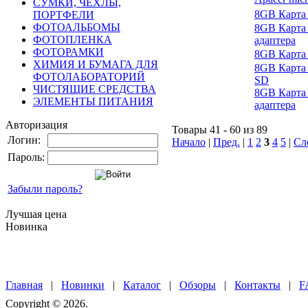
СУМКИ, ЧЕХЛЫ,
8GB Карта 
ПОРТФЕЛИ
ФОТОАЛЬБОМЫ
8GB Карта 
ФОТОПЛЕНКА
адаптера
ФОТОРАМКИ
8GB Карта 
ХИМИЯ И БУМАГА ДЛЯ
8GB Карта 
ФОТОЛАБОРАТОРИЙ
SD
ЧИСТЯЩИЕ СРЕДСТВА
8GB Карта 
ЭЛЕМЕНТЫ ПИТАНИЯ
адаптера
Авторизация
Товары 41 - 60 из 89
Логин:
Начало
|
Пред.
|
1
2
3
4
5
|
Сл
Пароль:
Забыли пароль?
Лучшая цена
Новинка
Главная
|
Новинки
|
Каталог
|
Обзоры
|
Контакты
|
F
Copyright © 2026.