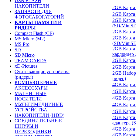
USB FLASH
НАКОПИТЕЛИ
2GB Карта 
ЗАПЧАСТИ ДЛЯ
2GB Карта 
ФОТОЛАБОРАТОРИЙ
2GB Карта 
КАРТЫ ПАМЯТИ И
(SD/MiniS
РИДЕРЫ
2GB Карта п
Compact Flash (CF)
2GB Карта 
MS Micro (M2)
(SD/MiniS
MS Pro
2GB Карта 
SD
кардридер 
SD Micro
2GB Карта п
TEAM CARDS
xD-Pictures
2GB Карта 
Считывающие устройства
2GB Набор 
(ридеры)
ридер)
КОМПЬЮТЕРНЫЕ
4GB Карта 
АКСЕССУАРЫ
4GB Карта 
МАГНИТНЫЕ
4GB Карта 
НОСИТЕЛИ
МУЛЬТИМЕДИЙНЫЕ
4GB Карта 
УСТРОЙСТВА
4GB Карта
НАКОПИТЕЛИ (HDD)
4GB Карта 
СОЕДИНИТЕЛЬНЫЕ
адаптера (
ШНУРЫ И
4GB Карта 
ПЕРЕХОДНИКИ
4GB Карта 