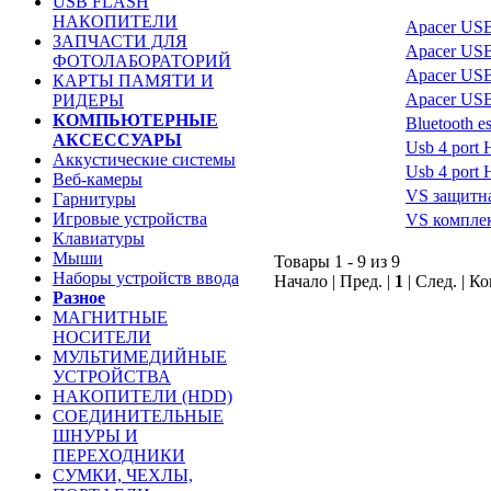
USB FLASH
НАКОПИТЕЛИ
Apacer US
ЗАПЧАСТИ ДЛЯ
Apacer US
ФОТОЛАБОРАТОРИЙ
Apacer US
КАРТЫ ПАМЯТИ И
Apacer US
РИДЕРЫ
КОМПЬЮТЕРНЫЕ
Bluetooth e
АКСЕССУАРЫ
Usb 4 port
Аккустические системы
Usb 4 port 
Веб-камеры
VS защитна
Гарнитуры
Игровые устройства
VS комплек
Клавиатуры
Мыши
Товары 1 - 9 из 9
Наборы устройств ввода
Начало | Пред. |
1
| След. | К
Разное
МАГНИТНЫЕ
НОСИТЕЛИ
МУЛЬТИМЕДИЙНЫЕ
УСТРОЙСТВА
НАКОПИТЕЛИ (HDD)
СОЕДИНИТЕЛЬНЫЕ
ШНУРЫ И
ПЕРЕХОДНИКИ
СУМКИ, ЧЕХЛЫ,