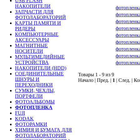
USB FLASH
НАКОПИТЕЛИ
фотопленка
ЗАПЧАСТИ ДЛЯ
фотопленка
ФОТОЛАБОРАТОРИЙ
фотопленка
КАРТЫ ПАМЯТИ И
фотопленка
РИДЕРЫ
КОМПЬЮТЕРНЫЕ
фотопленк
АКСЕССУАРЫ
фотопленка
МАГНИТНЫЕ
фотопленк
НОСИТЕЛИ
фотопленк
МУЛЬТИМЕДИЙНЫЕ
УСТРОЙСТВА
фотопленк
НАКОПИТЕЛИ (HDD)
СОЕДИНИТЕЛЬНЫЕ
Товары 1 - 9 из 9
ШНУРЫ И
Начало | Пред. |
1
| След. | К
ПЕРЕХОДНИКИ
СУМКИ, ЧЕХЛЫ,
ПОРТФЕЛИ
ФОТОАЛЬБОМЫ
ФОТОПЛЕНКА
FUJI
KODAK
ФОТОРАМКИ
ХИМИЯ И БУМАГА ДЛЯ
ФОТОЛАБОРАТОРИЙ